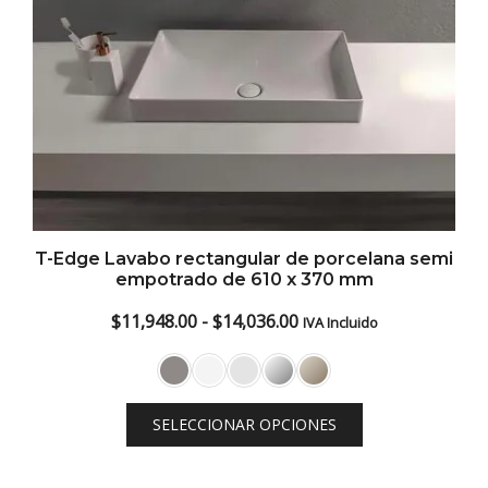
T-Edge Lavabo rectangular de porcelana semi
empotrado de 610 x 370 mm
Rango
$
11,948.00
-
$
14,036.00
IVA Incluido
de
precios:
desde
SELECCIONAR OPCIONES
$11,948.00
hasta