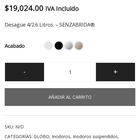
$
19,024.00
IVA Incluido
Desagüe 4/2.6 Litros. – SENZABRIDA®.
Acabado
Stockholm
-
+
Inodoro
suspendido
cantidad
AÑADIR AL CARRITO
SKU:
N/D
CATEGORÍAS:
GLOBO
,
Inodoros
,
Inodoros suspendidos
,