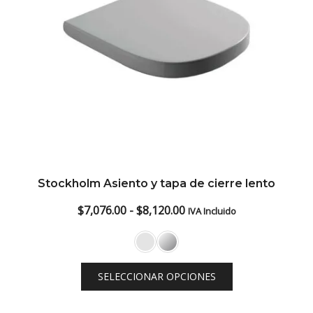
Stockholm Asiento y tapa de cierre lento
Rango
$
7,076.00
-
$
8,120.00
IVA Incluido
de
precios:
desde
SELECCIONAR OPCIONES
$7,076.00
hasta