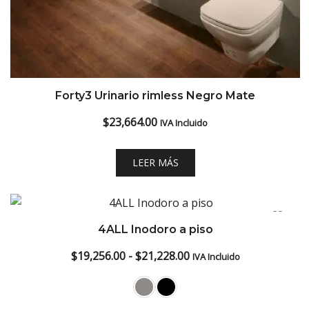
Forty3 Urinario rimless Negro Mate
$
23,664.00
IVA Incluido
LEER MÁS
4ALL Inodoro a piso
Rango
$
19,256.00
-
$
21,228.00
IVA Incluido
de
precios: