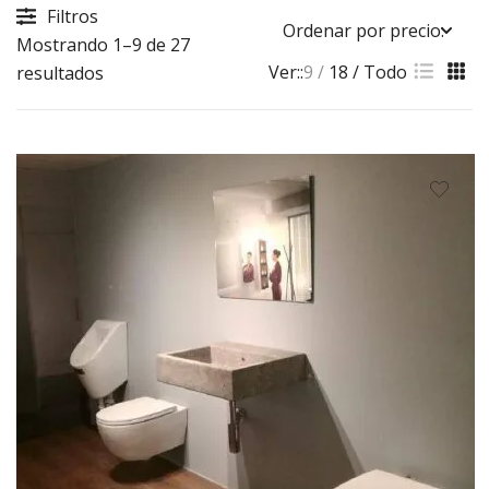
Filtros
Mostrando 1–9 de 27
Ver::
9
18
Todo
Sorted
resultados
by
price:
high
to
low