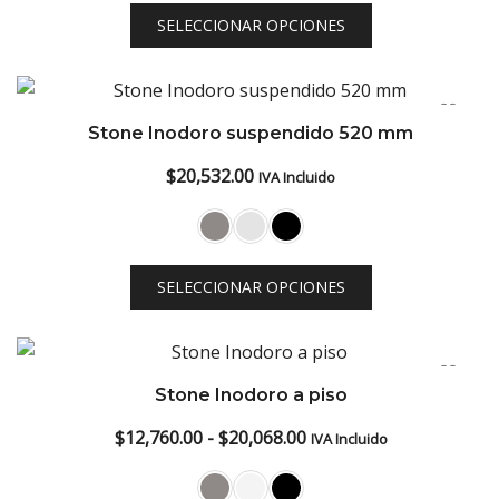
desde
SELECCIONAR OPCIONES
$19,256.00
hasta
$21,228.00
Stone Inodoro suspendido 520 mm
$
20,532.00
IVA Incluido
SELECCIONAR OPCIONES
Stone Inodoro a piso
Rango
$
12,760.00
-
$
20,068.00
IVA Incluido
de
precios: