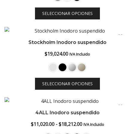
desde
SELECCIONAR OPCIONES
$12,760.00
hasta
$20,068.00
Stockholm Inodoro suspendido
$
19,024.00
IVA Incluido
SELECCIONAR OPCIONES
4ALL Inodoro suspendido
Rango
$
11,020.00
-
$
18,212.00
IVA Incluido
de