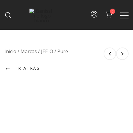
Skip
to
0
content
Fine bath design
Baníssimo
Inicio
/
Marcas
/
JEE-O
/
Pure
←
IR ATRÁS