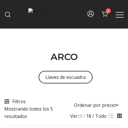
Skip
to
0
content
Fine bath design
Baníssimo
ARCO
Llaves de escuadra
Filtros
Mostrando todos los 5
Ver::
9
18
Todo
Sorted
resultados
by