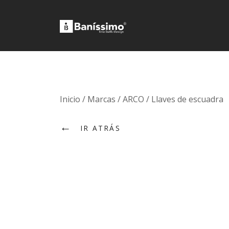
Fine bath design
Baníssimo
Skip
Inicio
/
Marcas
/
ARCO
/
Llaves de escuadra
to
←
content
IR ATRÁS