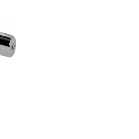
Válvula de escuadra. Anti
Agotado
SKU:
NOV92MAC
CATEGORÍAS:
ARCO
,
Llaves
Añadir a Favoritos
COTIZAR