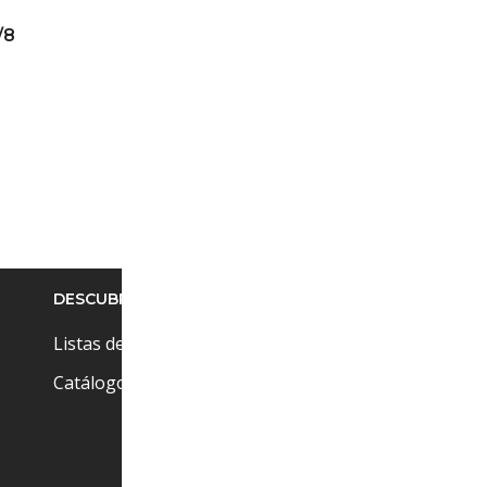
/8
DESCUBRE
Pr
Cu
Listas de precios
Ci
Catálogos
(+