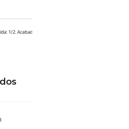
Descripción
lida: 1/2. Acabado: Cromo.
ados