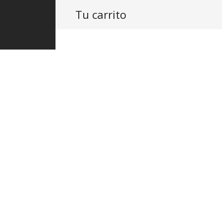
Tu carrito
PRODUCTOS
ASISTENCIA
PROY
A80 Mac No
escuadra 1/
$
232.00
IVA Inclu