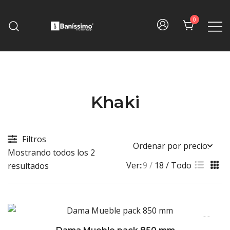
Skip
to
0
content
Fine bath design
Baníssimo
Khaki
Filtros
Mostrando todos los 2
Ver::
9
18
Todo
Sorted
resultados
by
price:
high
to