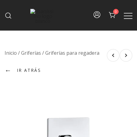
Skip
to
0
content
Fine bath design
Baníssimo
Inicio
/
Griferías
/
Griferías para regadera
←
IR ATRÁS