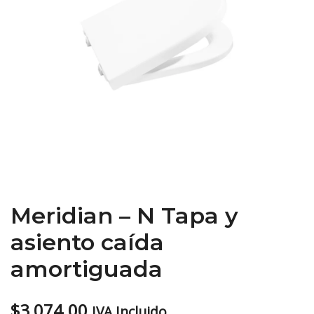
Meridian – N Tapa y
asiento caída
amortiguada
$
3,074.00
IVA Incluido