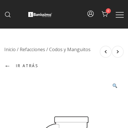
Skip
to
0
content
Fine bath design
Baníssimo
Inicio
/
Refacciones
/
Codos y Manguitos
←
IR ATRÁS