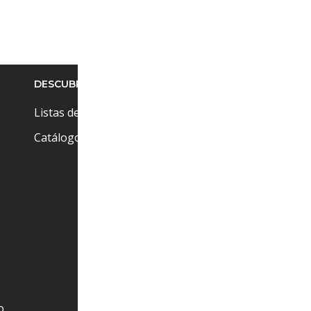
DESCUBRE
Pr
Cu
Listas de precios
Ci
Catálogos
(+
at
o.