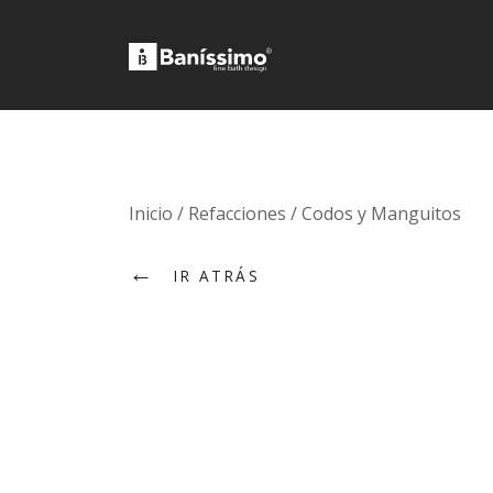
Fine bath design
Baníssimo
Skip
Inicio
/
Refacciones
/
Codos y Manguitos
to
←
content
IR ATRÁS