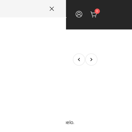
0
ECTOS
CONTACTO
tador
luido
oro suspendido con salida a suelo.