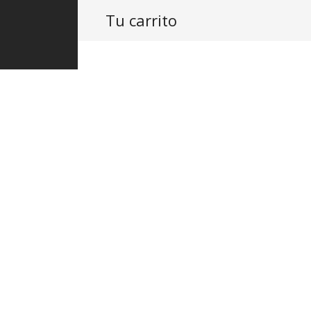
Tu carrito
PRODUCTOS
ASISTENCIA
PROY
Codo adap
$
1,821.20
IVA Inc
Para instalación de inod