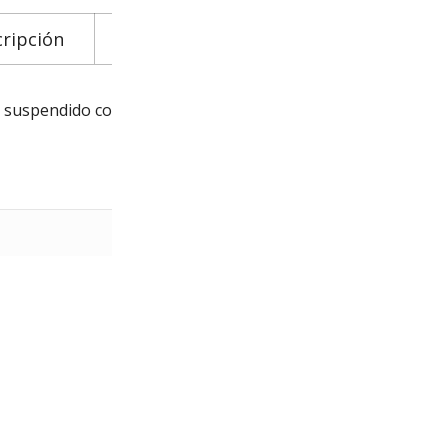
ripción
Información adicional
Descarga
suspendido con salida a suelo.
0.35 kg
45 × 15 × 15 cm