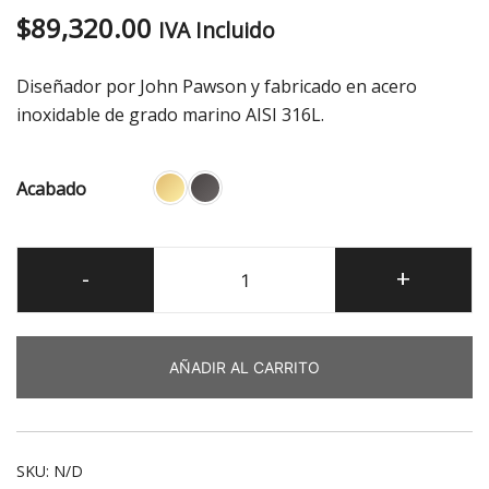
$
89,320.00
IVA Incluido
Diseñador por John Pawson y fabricado en acero
inoxidable de grado marino AISI 316L.
Acabado
JP
-
+
31
Rociador
a
AÑADIR AL CARRITO
techo
300
mm
cantidad
SKU:
N/D