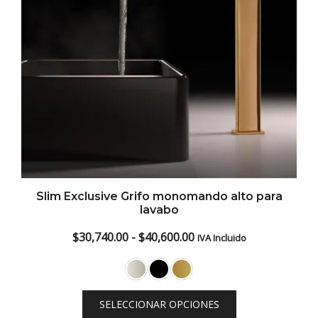
Slim Exclusive Grifo monomando alto para
lavabo
Rango
$
30,740.00
-
$
40,600.00
IVA Incluido
de
precios:
desde
SELECCIONAR OPCIONES
$30,740.00