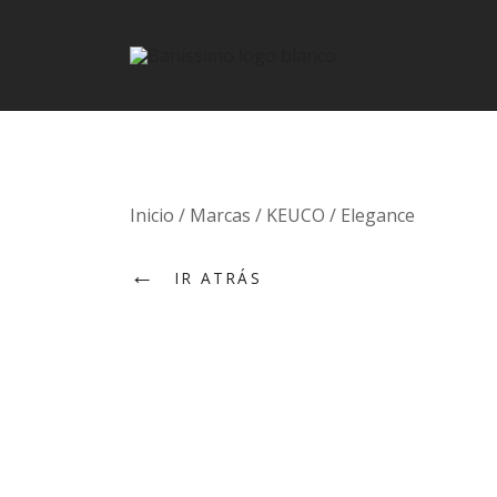
Fine bath design
Baníssimo
Skip
Inicio
/
Marcas
/
KEUCO
/
Elegance
to
←
content
IR ATRÁS