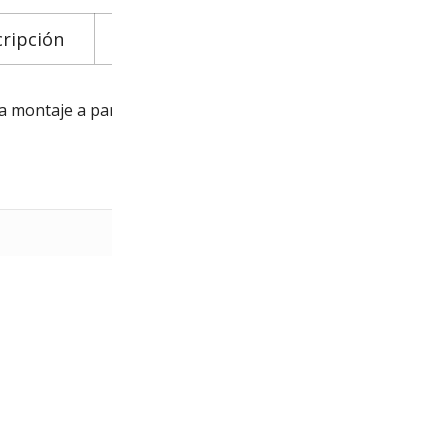
ripción
Información adicional
Descarga
ra montaje a pared. Incluye material de montaje anticorrosi
0.16 kg
1.7 × 6 × 15.7 cm