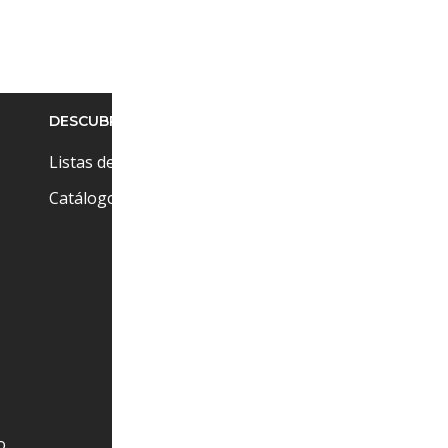
DESCUBRE
Pr
Cu
Listas de precios
Ci
Catálogos
(+
at
o.