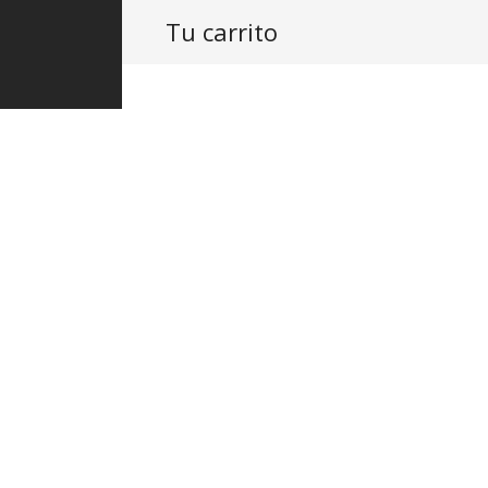
Tu carrito
PRODUCTOS
ASISTENCIA
PROY
Elegance P
repuesto 
$
1,629.80
IVA Inc