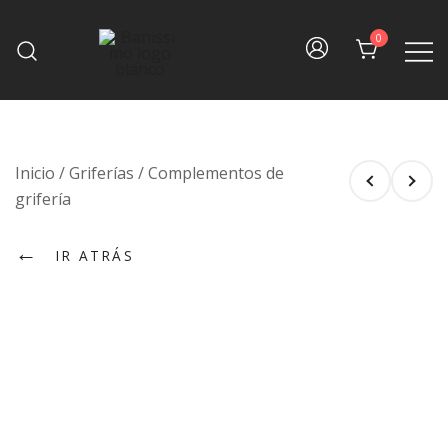
Skip
to
0
content
Fine bath design
Baníssimo
Inicio
/
Griferías
/
Complementos de
grifería
←
IR ATRÁS