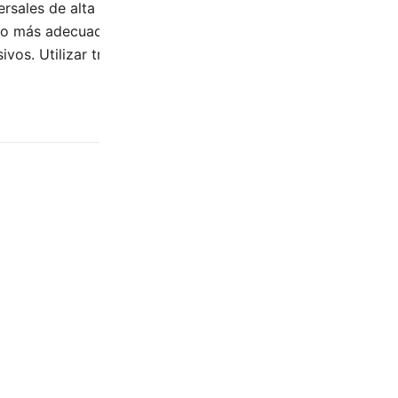
rsales de alta calidad, no específicos para anclaje en pare
aco más adecuado al tipo de pared en la cual se va a coloca
sivos. Utilizar trapo húmedo. Acabado: Blanco Mate-Cromo
0.45 kg
4 × 21 × 8 cm