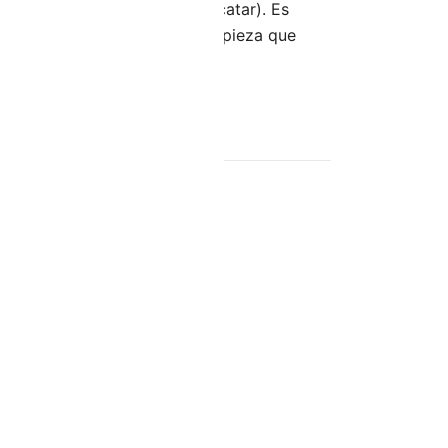
des de yeso laminado (sin alicatar). Es
r. No utilizar productos de limpieza que
.