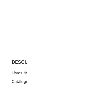
DESCUBRE
Pr
Cu
Listas de precios
Ci
Catálogos
(+