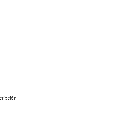
SKU:
764010009
CATEGORÍAS:
Accesorios
,
P
Añadir a Favoritos
COTIZAR
cripción
Información adicional
Descarga