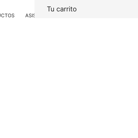
Tu carrito
UCTOS
ASISTENCIA
PROYECTOS
CONTACTO
Belle Portap
izquierdo
$
2,656.40
IVA In
Portapapel sin tapa iz
Agotado