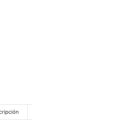
SKU:
764001009
CATEGORÍAS:
Accesorios
,
P
Añadir a Favoritos
COTIZAR
cripción
Información adicional
Descarga