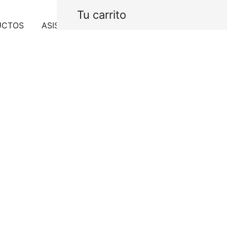
Tu carrito
UCTOS
ASISTENCIA
PROYECTOS
CONTACTO
Belle Portap
derecho
$
2,656.40
IVA In
Portapapel sin tapa de
Agotado