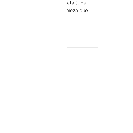
des de yeso laminado (sin alicatar). Es
r. No utilizar productos de limpieza que
.