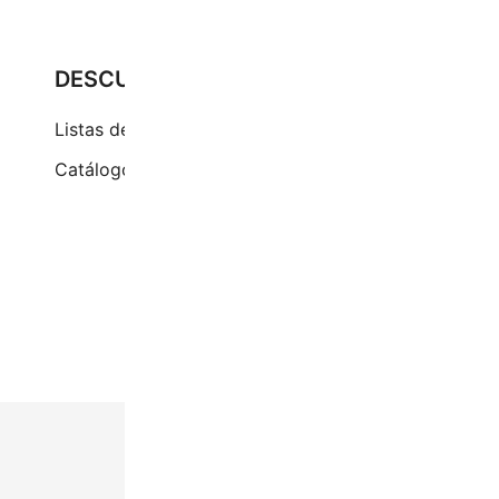
DESCUBRE
Pr
Cu
Listas de precios
Ci
Catálogos
(+
at