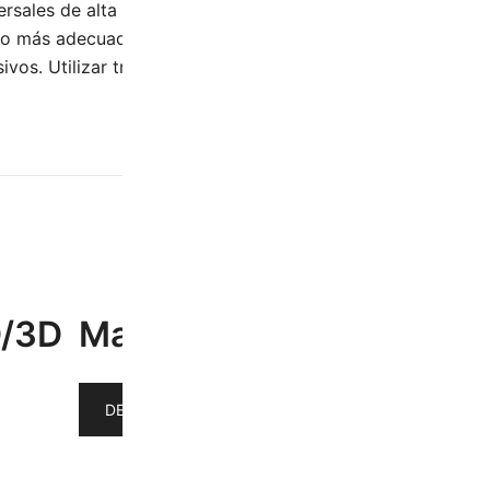
rsales de alta calidad, no específicos para anclaje en pare
aco más adecuado al tipo de pared en la cual se va a coloca
sivos. Utilizar trapo húmedo. Acabado: Blanco Mate-Cromo
0.45 kg
4 × 21 × 8 cm
D/3D
Manual de Instalación
DESCARGAR