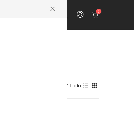
0
ECTOS
CONTACTO
ifería
Ver::
9
18
Todo
egro Mate