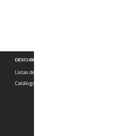
LEER MÁS
DESCUBRE
Pr
Cu
Listas de precios
Ci
Catálogos
(+