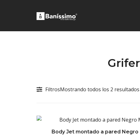
Fine bath design
Baníssimo
Skip
to
content
Grife
Filtros
Mostrando todos los 2 resultados
Body Jet montado a pared Negro