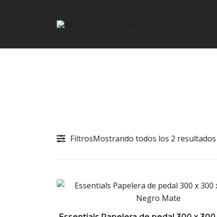
Fine bath design
Baníssimo
Skip
to
content
Filtros
Mostrando todos los 2 resultados
Essentials Papelera de pedal 300 x 30