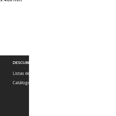
$
1,392.00
IVA Incluido
SELECCIONAR OPCIONES
DESCUBRE
Pr
Cu
Listas de precios
Ci
Catálogos
(+