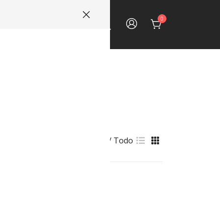
0
ECTOS
CONTACTO
Ver::
9
18
Todo
donda