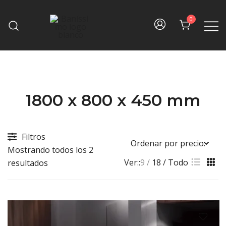
Skip
to
0
content
Fine bath design
Baníssimo
1800 x 800 x 450 mm
Filtros
Mostrando todos los 2
Ver::
9
18
Todo
Sorted
resultados
by
price:
high
to