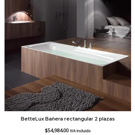
low
BetteLux Bañera rectangular 2 plazas
$
54,984.00
IVA Incluido