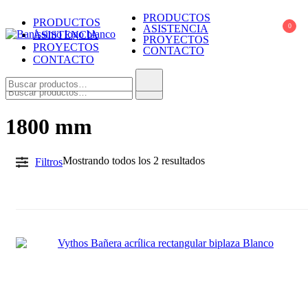
Skip
PRODUCTOS
PRODUCTOS
to
0
ASISTENCIA
ASISTENCIA
content
PROYECTOS
PROYECTOS
CONTACTO
Baníssimo
Fine bath design
CONTACTO
Buscar:
Buscar:
1800 mm
Sorted
Mostrando todos los 2 resultados
Filtros
by
price:
high
to
low