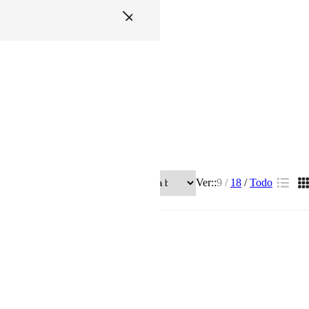
Ver::
9
18
Todo