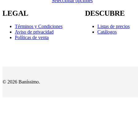
Seleccionar opciones
hasta
$47,444.00
LEGAL
DESCUBRE
Términos y Condiciones
Listas de precios
Aviso de privacidad
Catálogos
Políticas de venta
© 2026 Baníssimo.