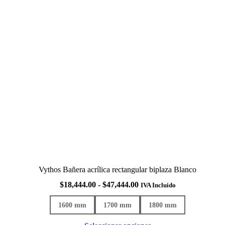
Vythos Bañera acrílica rectangular biplaza Blanco
Rango
$
18,444.00
-
$
47,444.00
IVA Incluido
de
precios:
1600 mm
1700 mm
1800 mm
desde
$18,444.00