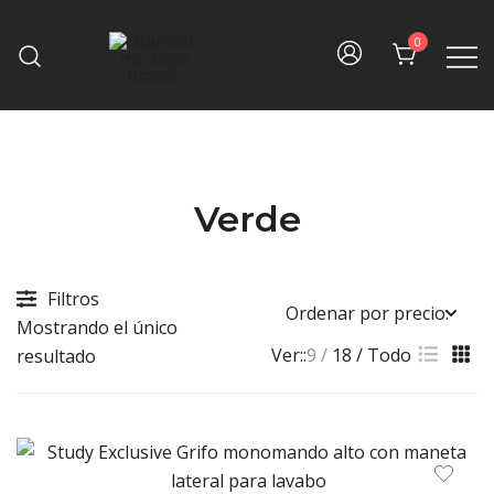
Skip
to
0
content
Fine bath design
Baníssimo
Verde
Filtros
Mostrando el único
Ver::
9
18
Todo
resultado