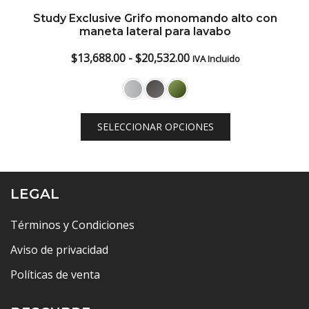
Study Exclusive Grifo monomando alto con
maneta lateral para lavabo
Rango
$
13,688.00
-
$
20,532.00
IVA Incluido
de
precios:
desde
SELECCIONAR OPCIONES
$13,688.00
hasta
$20,532.00
LEGAL
Términos y Condiciones
Aviso de privacidad
Políticas de venta