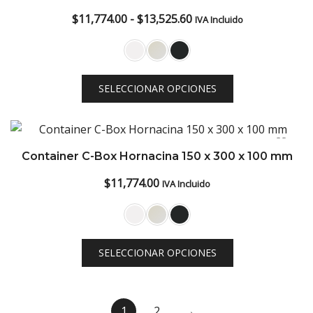
Rango
$
11,774.00
-
$
13,525.60
IVA Incluido
de
precios:
desde
SELECCIONAR OPCIONES
$11,774.00
hasta
$13,525.60
Container C-Box Hornacina 150 x 300 x 100 mm
$
11,774.00
IVA Incluido
SELECCIONAR OPCIONES
1
2
→