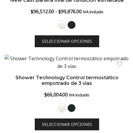
New Cast Bañera oval de fundición esmaltada
low
Rango
$
96,512.00
-
$
99,876.00
IVA Incluido
de
precios:
desde
SELECCIONAR OPCIONES
$96,512.00
hasta
$99,876.00
Shower Technology Control termostático
empotrado de 3 vías
$
66,004.00
IVA Incluido
SELECCIONAR OPCIONES