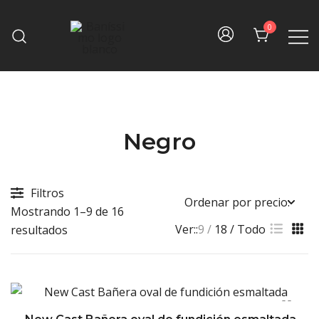
Skip
to
0
content
Fine bath design
Baníssimo
Negro
Filtros
Mostrando 1–9 de 16
Ver::
9
18
Todo
Sorted
resultados
by
price:
high
to