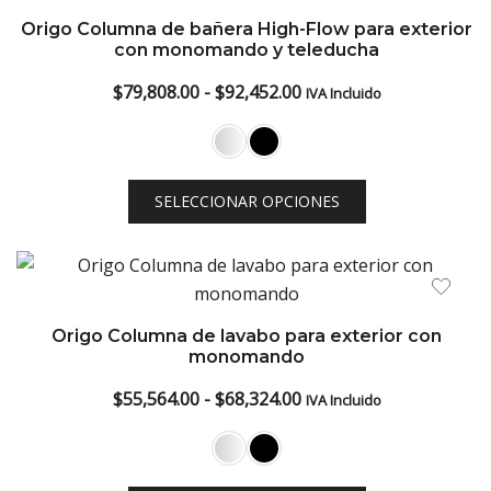
low
Origo Columna de bañera High-Flow para exterior
con monomando y teleducha
Rango
$
79,808.00
-
$
92,452.00
IVA Incluido
de
precios:
desde
SELECCIONAR OPCIONES
$79,808.00
hasta
$92,452.00
Origo Columna de lavabo para exterior con
monomando
Rango
$
55,564.00
-
$
68,324.00
IVA Incluido
de
precios:
desde