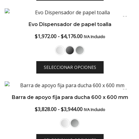
hasta
$4,292.00
Evo Dispensador de papel toalla
Rango
$
1,972.00
-
$
4,176.00
IVA Incluido
de
precios:
desde
SELECCIONAR OPCIONES
$1,972.00
hasta
$4,176.00
Barra de apoyo fija para ducha 600 x 600 mm
Rango
$
3,828.00
-
$
3,944.00
IVA Incluido
de
precios:
desde