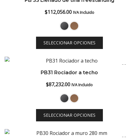
PB 33 Llenado de tina freestanding
low
$
112,056.00
IVA Incluido
SELECCIONAR OPCIONES
PB31 Rociador a techo
$
87,232.00
IVA Incluido
SELECCIONAR OPCIONES