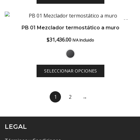
hasta
$33,292.00
PB 01 Mezclador termostático a muro
$
31,436.00
IVA Incluido
SELECCIONAR OPCIONES
1
2
→
LEGAL