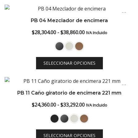
PB 04 Mezclador de encimera
Rango
$
28,304.00
-
$
38,860.00
IVA Incluido
de
precios:
desde
SELECCIONAR OPCIONES
$28,304.00
hasta
$38,860.00
PB 11 Caño giratorio de encimera 221 mm
Rango
$
24,360.00
-
$
33,292.00
IVA Incluido
de
precios:
desde
SELECCIONAR OPCIONES
$24,360.00