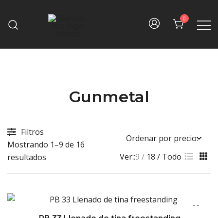
Skip
to
0
content
Fine bath design
Baníssimo
Gunmetal
Filtros
Mostrando 1–9 de 16
Ver::
9
18
Todo
Sorted
resultados
by
price:
high
to