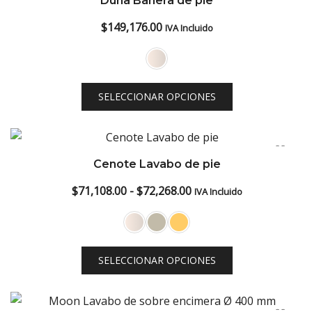
Duna Bañera de pie
low
$
149,176.00
IVA Incluido
SELECCIONAR OPCIONES
Cenote Lavabo de pie
Rango
$
71,108.00
-
$
72,268.00
IVA Incluido
de
precios:
desde
SELECCIONAR OPCIONES
$71,108.00
hasta
$72,268.00