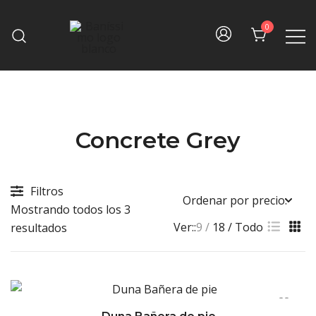
Skip
to
0
content
Fine bath design
Baníssimo
Concrete Grey
Filtros
Mostrando todos los 3
Ver::
9
18
Todo
Sorted
resultados
by
price:
high
to