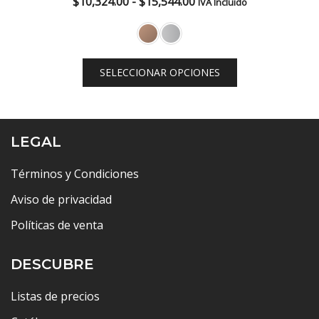
Rango
$
10,324.00
-
$
15,544.00
IVA Incluido
de
precios:
desde
SELECCIONAR OPCIONES
$10,324.00
hasta
$15,544.00
LEGAL
Términos y Condiciones
Aviso de privacidad
Políticas de venta
DESCUBRE
Listas de precios