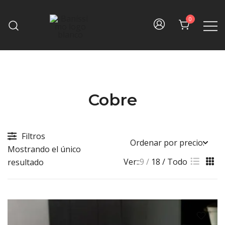
Skip
to
0
content
Fine bath design
Baníssimo
Cobre
Filtros
Mostrando el único
Ver::
9
18
Todo
resultado