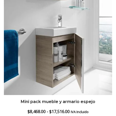
Mini pack mueble y armario espejo
Rango
$
8,468.00
-
$
17,516.00
IVA Incluido