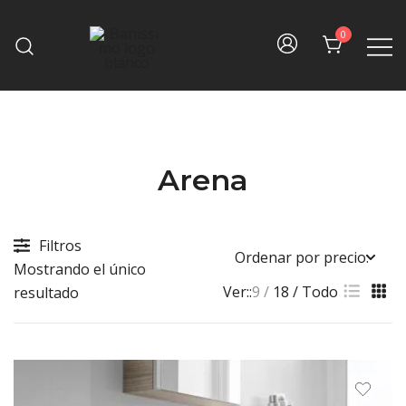
Skip
to
0
content
Fine bath design
Baníssimo
Arena
Filtros
Mostrando el único
Ver::
9
18
Todo
resultado