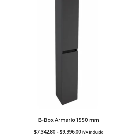
B-Box Armario 1550 mm
Rango
$
7,342.80
-
$
9,396.00
IVA Incluido