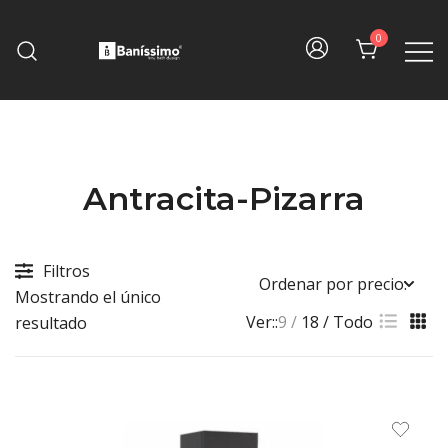
Skip
to
0
content
Fine bath design
Baníssimo
Antracita-Pizarra
Filtros
Mostrando el único
Ver::
9
18
Todo
resultado