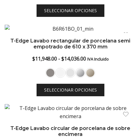
desde
SELECCIONAR OPCIONES
$10,092.00
hasta
$15,080.00
T-Edge Lavabo rectangular de porcelana semi
empotrado de 610 x 370 mm
Rango
$
11,948.00
-
$
14,036.00
IVA Incluido
de
precios:
desde
SELECCIONAR OPCIONES
$11,948.00
hasta
$14,036.00
T-Edge Lavabo circular de porcelana de sobre
encimera