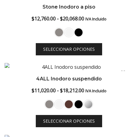
Stone Inodoro a piso
Rango
$
12,760.00
-
$
20,068.00
IVA Incluido
de
precios:
desde
SELECCIONAR OPCIONES
$12,760.00
hasta
$20,068.00
4ALL Inodoro suspendido
Rango
$
11,020.00
-
$
18,212.00
IVA Incluido
de
precios:
desde
SELECCIONAR OPCIONES
$11,020.00
hasta