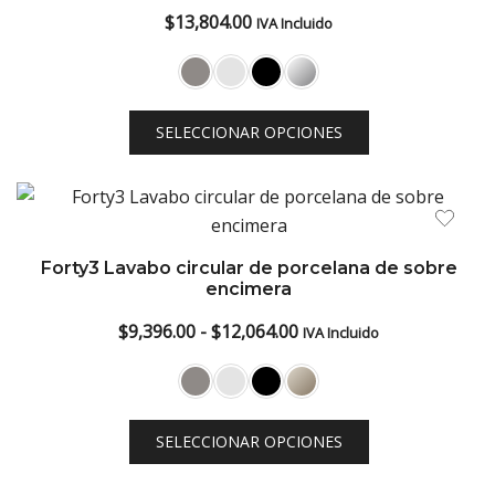
$
13,804.00
IVA Incluido
SELECCIONAR OPCIONES
Forty3 Lavabo circular de porcelana de sobre
encimera
Rango
$
9,396.00
-
$
12,064.00
IVA Incluido
de
precios:
desde
SELECCIONAR OPCIONES
$9,396.00
hasta