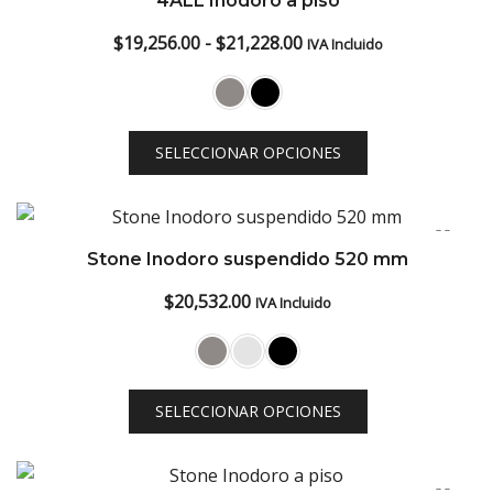
4ALL Inodoro a piso
low
Rango
$
19,256.00
-
$
21,228.00
IVA Incluido
de
precios:
desde
SELECCIONAR OPCIONES
$19,256.00
hasta
$21,228.00
Stone Inodoro suspendido 520 mm
$
20,532.00
IVA Incluido
SELECCIONAR OPCIONES