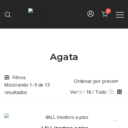
Skip
to
0
content
Fine bath design
Baníssimo
Agata
Filtros
Mostrando 1–9 de 13
Ver::
9
18
Todo
Sorted
resultados
by
price:
high
to