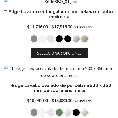
$18,212.00
T-Edge Lavabo rectangular de porcelana de sobre
encimera
Rango
$
11,716.00
-
$
17,516.00
IVA Incluido
de
precios:
desde
SELECCIONAR OPCIONES
$11,716.00
hasta
$17,516.00
T-Edge Lavabo ovalado de porcelana 530 x 360
mm de sobre encimera
Rango
$
10,092.00
-
$
15,080.00
IVA Incluido
de
precios: