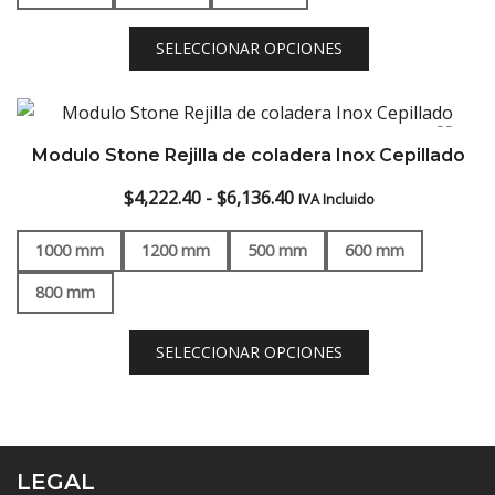
$10,208.00
SELECCIONAR OPCIONES
Modulo Stone Rejilla de coladera Inox Cepillado
Rango
$
4,222.40
-
$
6,136.40
IVA Incluido
de
1000 mm
1200 mm
500 mm
600 mm
precios:
desde
800 mm
$4,222.40
hasta
SELECCIONAR OPCIONES
$6,136.40
LEGAL