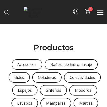
Skip
to
0
content
Fine bath design
Baníssimo
Productos
Accesorios
Bañera de hidromasaje
Bidés
Coladeras
Colectividades
Espejos
Griferías
Inodoros
Lavabos
Mamparas
Marcas