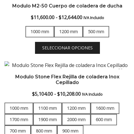
Modulo M2-50 Cuerpo de coladera de ducha
Rango
$
11,600.00
-
$
12,644.00
IVA Incluido
de
1000 mm
1200 mm
500 mm
precios:
desde
SELECCIONAR OPCIONES
$11,600.00
hasta
$12,644.00
Modulo Stone Flex Rejilla de coladera Inox
Cepillado
Rango
$
5,104.00
-
$
10,208.00
IVA Incluido
de
1000 mm
1100 mm
1200 mm
1600 mm
precios:
desde
1700 mm
1900 mm
2000 mm
600 mm
$5,104.00
700 mm
800 mm
900 mm
hasta