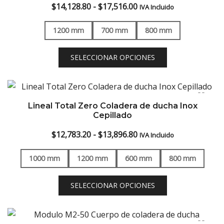
Rango
$
14,128.80
-
$
17,516.00
IVA Incluido
de
1200 mm
700 mm
800 mm
precios:
desde
SELECCIONAR OPCIONES
$14,128.80
hasta
$17,516.00
Lineal Total Zero Coladera de ducha Inox
Cepillado
Rango
$
12,783.20
-
$
13,896.80
IVA Incluido
de
1000 mm
1200 mm
600 mm
800 mm
precios:
desde
SELECCIONAR OPCIONES
$12,783.20
hasta
$13,896.80