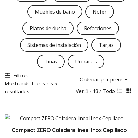
Muebles de baño
Nofer
Platos de ducha
Refacciones
Sistemas de instalación
Tarjas
Tinas
Urinarios
Filtros
Mostrando todos los 5
Ver::
9
18
Todo
Sorted
resultados
by
price:
high
to
Compact ZERO Coladera lineal Inox Cepillado
low