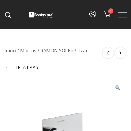
Skip
to
0
content
Fine bath design
Baníssimo
Inicio
/
Marcas
/
RAMON SOLER
/
Tzar
←
IR ATRÁS