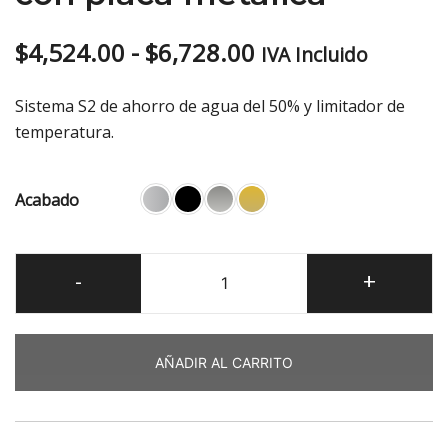
Rango
$
4,524.00
-
$
6,728.00
IVA Incluido
de
Sistema S2 de ahorro de agua del 50% y limitador de
precios:
temperatura.
desde
Acabado
$4,524.00
hasta
Tzar
-
+
$6,728.00
Monomando
de
ducha
AÑADIR AL CARRITO
empotrado
1
vía
con