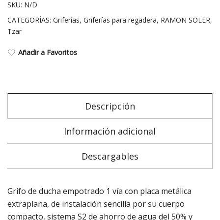
SKU:
N/D
placa
CATEGORÍAS:
Griferías
,
Griferías para regadera
,
RAMON SOLER
,
metálica
Tzar
cantidad
Añadir a Favoritos
Descripción
Información adicional
Descargables
Grifo de ducha empotrado 1 vía con placa metálica
extraplana, de instalación sencilla por su cuerpo
compacto, sistema S2 de ahorro de agua del 50% y