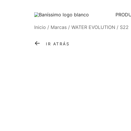
PROD
Fine bath design
Baníssimo
Skip
Inicio
/
Marcas
/
WATER EVOLUTION
/
S22
to
←
content
IR ATRÁS