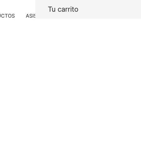
Tu carrito
UCTOS
ASISTENCIA
PROYECTOS
CONTACTO
S22 Toaller
Cepillado
$
1,624.00
IVA In
Fabricado en INOX AISI 
Agotado