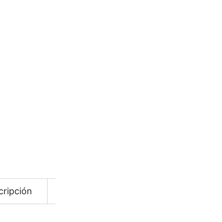
SKU:
A413IE
CATEGORÍAS:
Accesorios
,
S
Añadir a Favoritos
COTIZAR
cripción
Información adicional
Descarga