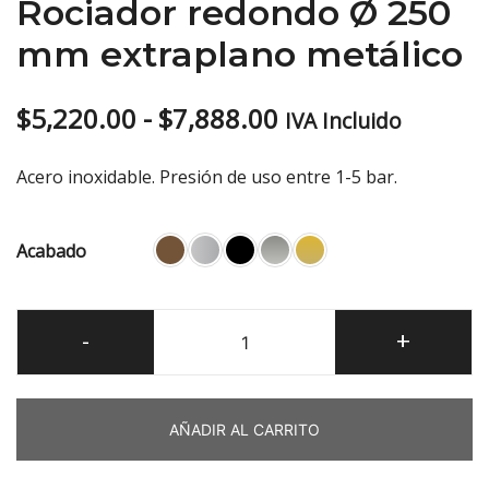
Rociador redondo Ø 250
mm extraplano metálico
Rango
$
5,220.00
-
$
7,888.00
IVA Incluido
de
Acero inoxidable. Presión de uso entre 1-5 bar.
precios:
desde
Acabado
$5,220.00
Rociador
hasta
-
+
redondo
$7,888.00
Ø
250
AÑADIR AL CARRITO
mm
extraplano