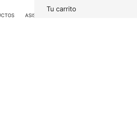
Tu carrito
UCTOS
ASISTENCIA
PROYECTOS
CONTACTO
Micra Jabo
$
3,897.60
IVA In
Jabonera a muro 140 x 1
Agotado
SKU:
476001002