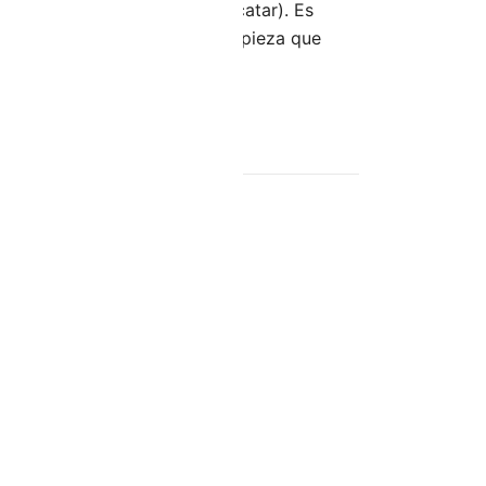
des de yeso laminado (sin alicatar). Es
r. No utilizar productos de limpieza que