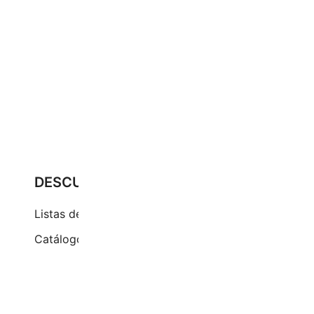
DESCUBRE
Pr
Cu
Listas de precios
Ci
Catálogos
(+