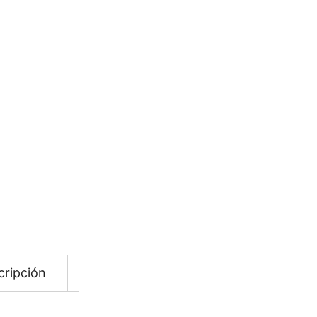
CATEGORÍAS:
Accesorios
,
P
Añadir a Favoritos
COTIZAR
cripción
Información adicional
Descarga