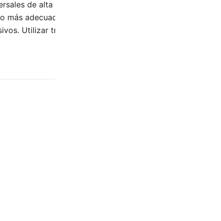
rsales de alta calidad, no específicos para anclaje en pare
aco más adecuado al tipo de pared en la cual se va a coloca
sivos. Utilizar trapo húmedo. Acabado: Cromo.
0.455 kg
17 × 12.5 × 5 cm