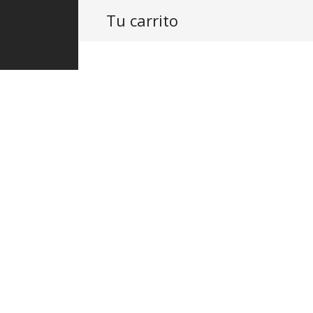
Tu carrito
PRODUCTOS
ASISTENCIA
PROY
L90 Mezcla
Cromo
$
7,447.20
IVA Inc