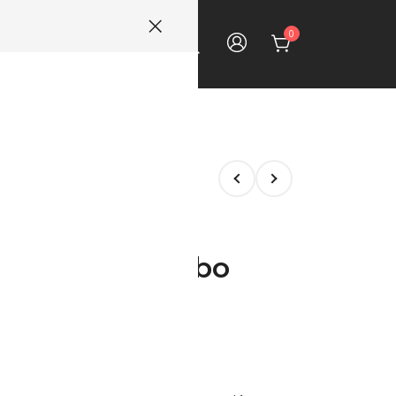
0
ECTOS
CONTACTO
dor para lavabo
luido