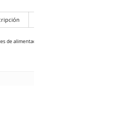
ripción
Información adicional
Descarga
s de alimentación flexibles. Incluye desagüe click-clack. Ac
2.2 kg
34.5 × 17 × 7 cm