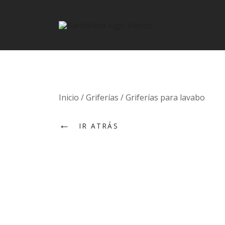
Fine bath design
Baníssimo
Skip
Inicio
/
Griferías
/
Griferías para lavabo
to
←
content
IR ATRÁS