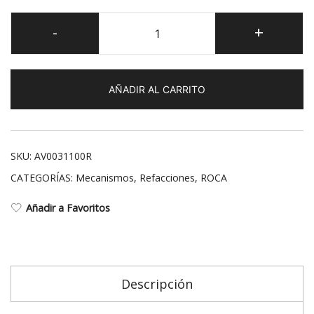
Kit
-
+
mecanismo
descarga
3-
AÑADIR AL CARRITO
6
Lts.
Duplo
cantidad
SKU:
AV0031100R
CATEGORÍAS:
Mecanismos
,
Refacciones
,
ROCA
Añadir a Favoritos
Descripción