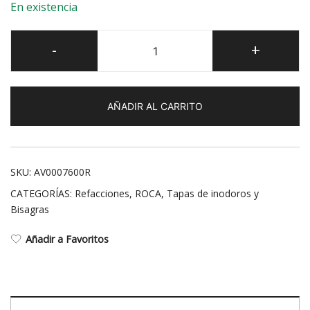
En existencia
Juego
-
+
de
Fijaciones
para
AÑADIR AL CARRITO
inodoro
y
bidé
cantidad
SKU:
AV0007600R
CATEGORÍAS:
Refacciones
,
ROCA
,
Tapas de inodoros y
Bisagras
Añadir a Favoritos