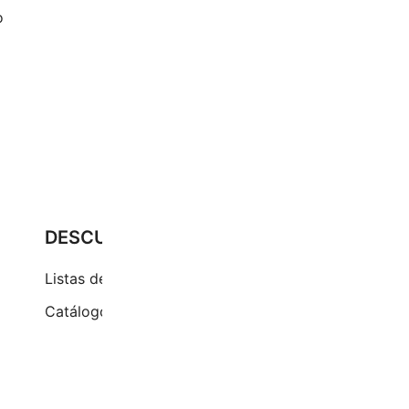
DESCUBRE
Pr
Cu
Listas de precios
Ci
Catálogos
(+