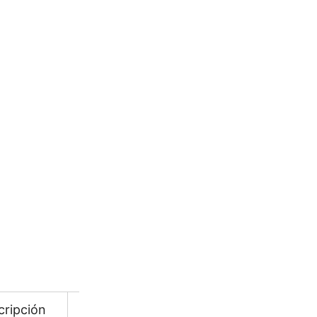
CATEGORÍAS:
Griferías
,
RA
Añadir a Favoritos
COTIZAR
cripción
Información adicional
Descarga