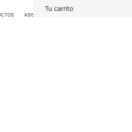
Tu carrito
UCTOS
ASISTENCIA
PROYECTOS
CONTACTO
Hidroterapi
$
7,076.00
IVA In
Brazo mural de ducha a
Agotado
SKU:
BA390