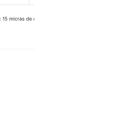
 15 micras de espesor de níquel. 0.3 micras de cromo. Ac
0.85 kg
43 × 41.5 × 6 cm