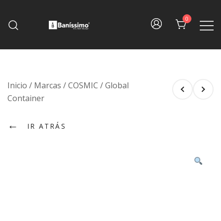
Skip
to
0
content
Fine bath design
Baníssimo
Inicio
/
Marcas
/
COSMIC
/
Global
Container
←
IR ATRÁS