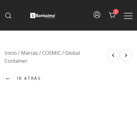
Skip
to
0
content
Fine bath design
Baníssimo
Inicio
/
Marcas
/
COSMIC
/
Global
Container
←
IR ATRÁS