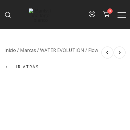
Skip
to
0
content
Fine bath design
Baníssimo
Inicio
/
Marcas
/
WATER EVOLUTION
/
Flow
←
IR ATRÁS