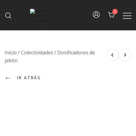
Skip
to
0
content
Fine bath design
Baníssimo
Inicio
/
Colectividades
/
Dosificadores de
jabón
←
IR ATRÁS