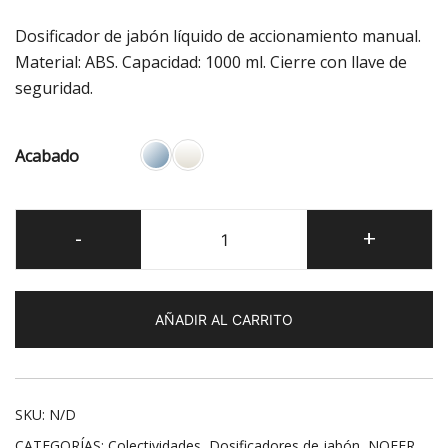
de
Dosificador de jabón líquido de accionamiento manual.
precios:
Material: ABS. Capacidad: 1000 ml. Cierre con llave de
seguridad.
desde
$580.00
Acabado
hasta
$696.00
Classic
-
+
Dosificador
de
jabón
AÑADIR AL CARRITO
líquido
ABS
cantidad
SKU:
N/D
CATEGORÍAS:
Colectividades
,
Dosificadores de jabón
,
NOFER