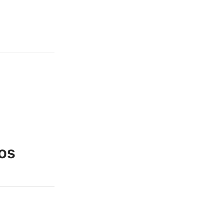
0.15 kg
7.2 × 3.5 × 3.5 cm
os