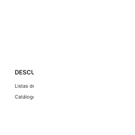
DESCUBRE
Pr
Cu
Listas de precios
Ci
Catálogos
(+