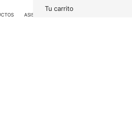
Tu carrito
UCTOS
ASISTENCIA
PROYECTOS
CONTACTO
Cartucho pa
7450
$
626.40
IVA Incl
Cartucho para 7451, 745
Agotado