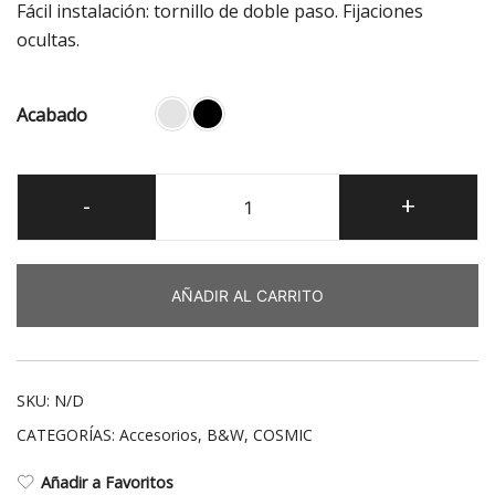
Fácil instalación: tornillo de doble paso. Fijaciones
ocultas.
Acabado
B&W
-
+
Portacepillos
a
muro
AÑADIR AL CARRITO
cantidad
SKU:
N/D
CATEGORÍAS:
Accesorios
,
B&W
,
COSMIC
Añadir a Favoritos