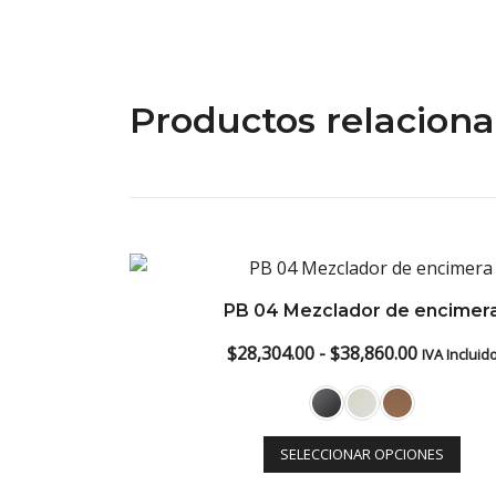
Productos relacion
PB 04 Mezclador de encimer
Rango
$
28,304.00
-
$
38,860.00
IVA Incluid
de
precios:
desde
SELECCIONAR OPCIONES
$28,304.0