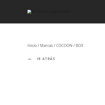
Fine bath design
Baníssimo
Skip
Inicio
/
Marcas
/
COCOON
/
BOX
to
←
content
IR ATRÁS