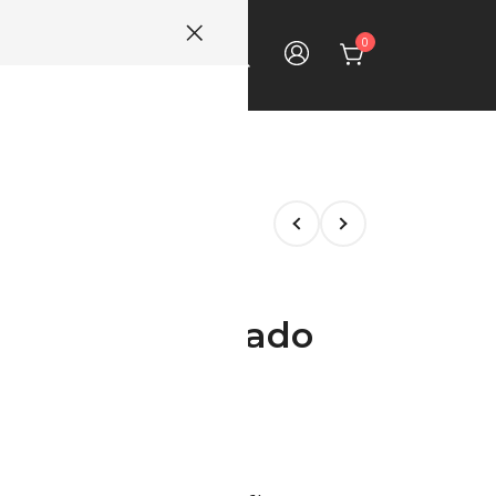
0
ECTOS
CONTACTO
uerpo empotrado
agua derecha
cluido