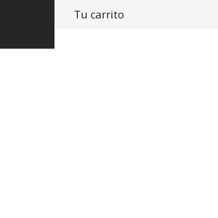
Tu carrito
PRODUCTOS
ASISTENCIA
PROY
BOX 02R C
salida de 
$
30,160.00
IVA In