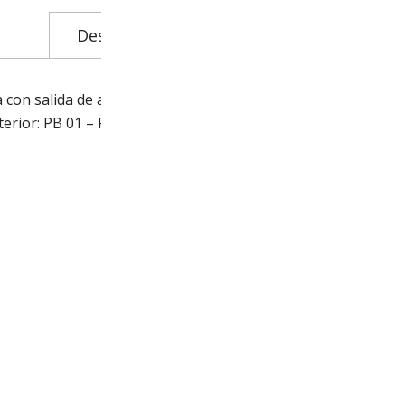
Descripción
Descargables
on salida de agua para tubería o ducha teléfono a la derec
erior: PB 01 – PB SET 01 – PB SET 22 – PB SET 24.