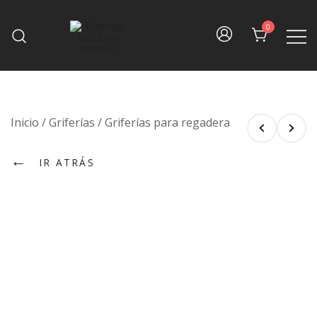
Skip
to
0
content
Fine bath design
Baníssimo
Inicio
/
Griferías
/
Griferías para regadera
←
IR ATRÁS