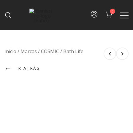
Skip
to
0
content
Fine bath design
Baníssimo
Inicio
/
Marcas
/
COSMIC
/
Bath Life
←
IR ATRÁS