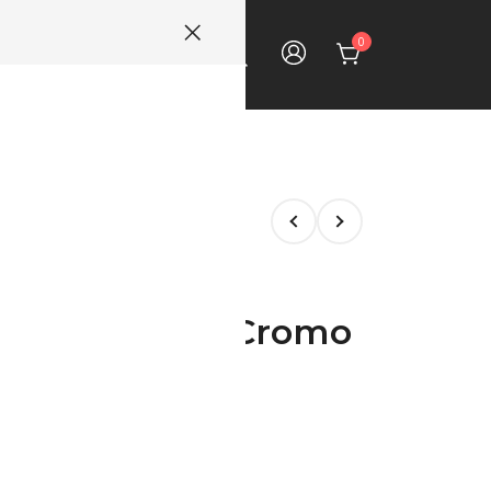
0
ECTOS
CONTACTO
Portaguantes Cromo
ido
go anterior: 2050120.