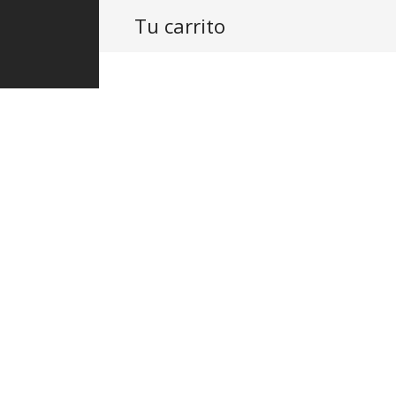
Tu carrito
PRODUCTOS
ASISTENCIA
PROY
Architect 
$
580.00
IVA Inclu
Fabricado en latón. Códi