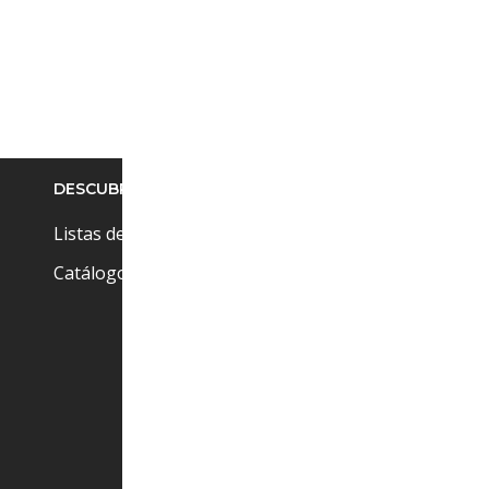
DESCUBRE
Pr
Cu
Listas de precios
Ci
Catálogos
(+
at