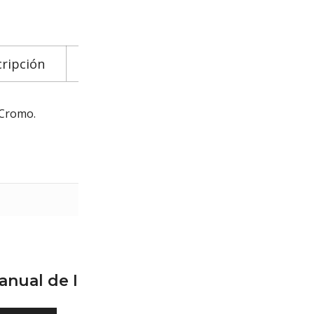
ripción
Información adicional
Descarga
 Cromo.
0.07 kg
6 × 4 × 8 cm
anual de Instalación