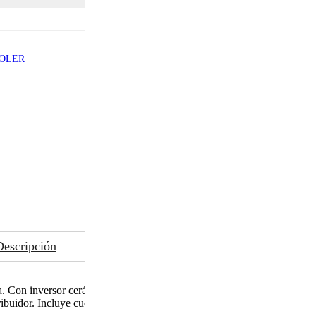
OLER
Descripción
Información adicional
Descargable
 Con inversor cerámico. De instalación sencilla por su cuerpo compac
ribuidor. Incluye cuerpo empotrado. Acabado: Cromo, Negro Mate, Níq