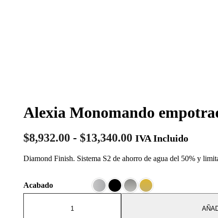
Alexia Monomando empotrado
Rango
$
8,932.00
-
$
13,340.00
IVA Incluido
de
Diamond Finish. Sistema S2 de ahorro de agua del 50% y limit
precios:
desde
Acabado
$8,932.00
Alexia
hasta
Monomando
AÑAD
$13,340.00
empotrado