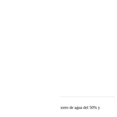
s
to. Diamond Finish. Sistema S2 de ahorro de agua del 50% y
uel Cepillado y Oro Cepillado.