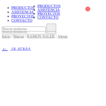
Skip
PRODUCTOS
PRODUCTOS
to
0
ASISTENCIA
ASISTENCIA
content
PROYECTOS
PROYECTOS
CONTACTO
Baníssimo
Fine bath design
CONTACTO
Buscar:
Buscar:
Inicio
/
Marcas
/
RAMON SOLER
/
Alexia
←
IR ATRÁS