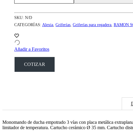
de
ducha
3
SKU:
N/D
vías
cantidad
CATEGORÍAS:
Alexia
,
Griferías
,
Griferías para regadera
,
RAMON S
Añadir a Favoritos
COTIZAR
Monomando de ducha empotrado 3 vías con placa metálica extraplana.
limitador de temperatura. Cartucho cerámico Ø 35 mm. Cartucho dist