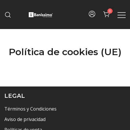
Skip
to
0
content
Fine bath design
Baníssimo
Política de cookies (UE)
LEGAL
Términos y Condiciones
Aviso de privacidad
Políticas de venta