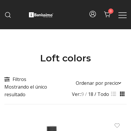
Skip
to
0
content
Fine bath design
Baníssimo
Loft colors
Filtros
Mostrando el único
Ver::
9
18
Todo
resultado